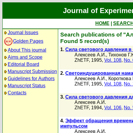
Journal of Experime
HOME
|
SEARC
Journal Issues
Search publications of "А
Found 5 record(s)
Golden Pages
1.
Сила светового давления в
About This journal
Алексеев А.И.
,
Тихонов Г.
Aims and Scope
ZhETF, 1995,
Vol. 108
,
No. 
Editorial Board
Manuscript Submission
2.
Светоиндуцированная намаг
Guidelines for Authors
Алексеев А.И.
,
Короткова 
ZhETF, 1995,
Vol. 108
,
No. 
Manuscript Status
Contacts
3.
Сила светового давления д
Алексеев А.И.
ZhETF, 1994,
Vol. 106
,
No. 
4.
Эффект обращения времени
импульсом
Алексеев А.И.