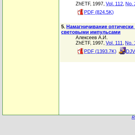
ZhETF, 1997,
Vol. 112
,
No. 
PDF (824.5K)
5.
Намагничивание оптически
световыми импульсами
Алексеев А.И.
ZhETF, 1997,
Vol. 111
,
No. 
PDF (1393.7K)
DJV
R