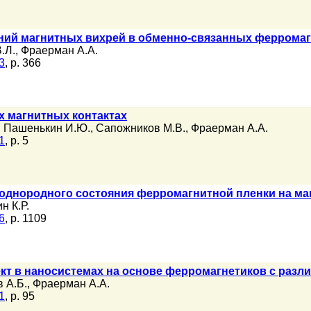
ний магнитных вихрей в обменно-связанных ферромаг
.Л.
,
Фраерман А.А.
3
, p. 366
х магнитных контактах
,
Пашенькин И.Ю.
,
Сапожников М.В.
,
Фраерман А.А.
1
, p. 5
однородного состояния ферромагнитной пленки на ма
н К.Р.
6
, p. 1109
кт в наносистемах на основе ферромагнетиков с раз
 А.Б.
,
Фраерман А.А.
1
, p. 95