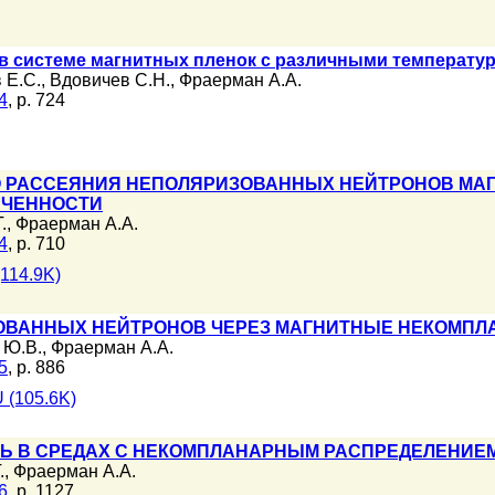
в системе магнитных пленок с различными температу
 Е.С.
,
Вдовичев С.Н.
,
Фраерман А.А.
4
, p. 724
О РАССЕЯНИЯ НЕПОЛЯРИЗОВАННЫХ НЕЙТРОНОВ М
ИЧЕННОСТИ
.
,
Фраерман А.А.
4
, p. 710
114.9K)
ОВАННЫХ НЕЙТРОНОВ ЧЕРЕЗ МАГНИТНЫЕ НЕКОМП
 Ю.В.
,
Фраерман А.А.
5
, p. 886
 (105.6K)
Ь В СРЕДАХ С НЕКОМПЛАНАРНЫМ РАСПРЕДЕЛЕНИЕ
.
,
Фраерман А.А.
6
, p. 1127