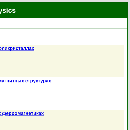
ysics
оликристаллах
магнитных структурах
х ферромагнетиках