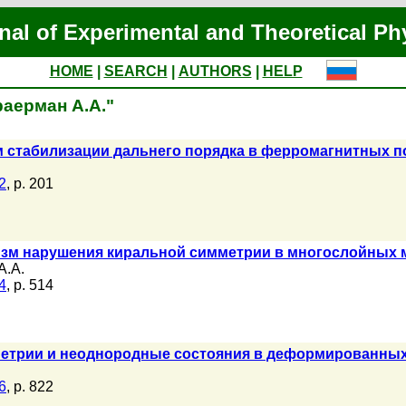
nal of Experimental and Theoretical Ph
HOME
|
SEARCH
|
AUTHORS
|
HELP
раерман А.А."
стабилизации дальнего порядка в ферромагнитных п
2
, p. 201
изм нарушения киральной симметрии в многослойных 
А.А.
4
, p. 514
етрии и неоднородные состояния в деформированны
6
, p. 822