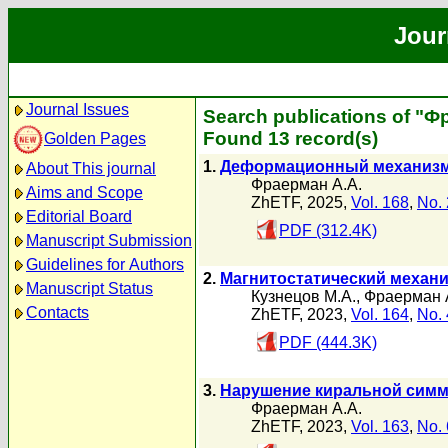
Jour
Journal Issues
Search publications of "Ф
Found 13 record(s)
Golden Pages
1.
Деформационный механизм 
About This journal
Фраерман А.А.
Aims and Scope
ZhETF, 2025,
Vol. 168
,
No. 
Editorial Board
PDF (312.4K)
Manuscript Submission
Guidelines for Authors
2.
Магнитостатический механ
Manuscript Status
Кузнецов М.А.
,
Фраерман 
Contacts
ZhETF, 2023,
Vol. 164
,
No. 
PDF (444.3K)
3.
Нарушение киральной симм
Фраерман А.А.
ZhETF, 2023,
Vol. 163
,
No. 