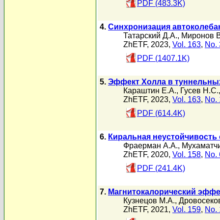
PDF (483.3K)
4.
Синхронизация автоколеба
Татарский Д.А.
,
Миронов В
ZhETF, 2023,
Vol. 163
,
No. 
PDF (1407.1K)
5.
Эффект Холла в туннельны
Караштин Е.А.
,
Гусев Н.С.
ZhETF, 2023,
Vol. 163
,
No. 
PDF (614.4K)
6.
Киральная неустойчивость 
Фраерман А.А.
,
Мухаматчи
ZhETF, 2020,
Vol. 158
,
No. 
PDF (241.4K)
7.
Магнитокалорический эффе
Кузнецов М.А.
,
Дровосеков
ZhETF, 2021,
Vol. 159
,
No. 