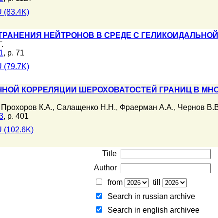
 (83.4K)
РАНЕНИЯ НЕЙТРОНОВ В СРЕДЕ С ГЕЛИКОИДАЛЬНОЙ
.
1
, p. 71
 (79.7K)
НОЙ КОРРЕЛЯЦИИ ШЕРОХОВАТОСТЕЙ ГРАНИЦ В МНО
,
Прохоров К.А.
,
Салащенко Н.Н.
,
Фраерман А.А.
,
Чернов В.В
3
, p. 401
 (102.6K)
Title
Author
from
till
Search in russian archive
Search in english archiveе