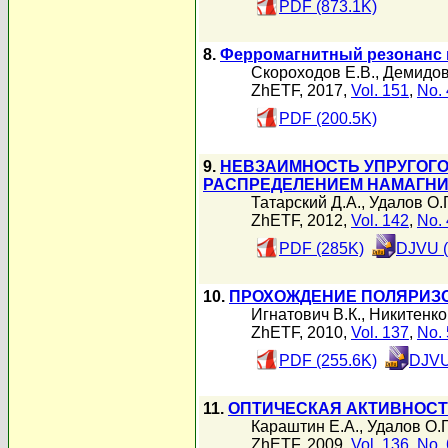
PDF (873.1K)
8.
Ферромагнитный резонанс 
Скороходов Е.В.
,
Демидов
ZhETF, 2017,
Vol. 151
,
No. 
PDF (200.5K)
9.
НЕВЗАИМНОСТЬ УПРУГОГ
РАСПРЕДЕЛЕНИЕМ НАМАГН
Татарский Д.А.
,
Удалов О.Г
ZhETF, 2012,
Vol. 142
,
No. 
PDF (285K)
DJVU (
10.
ПРОХОЖДЕНИЕ ПОЛЯРИЗ
Игнатович В.К.
,
Никитенко
ZhETF, 2010,
Vol. 137
,
No. 
PDF (255.6K)
DJVU
11.
ОПТИЧЕСКАЯ АКТИВНОСТ
Караштин Е.А.
,
Удалов О.Г
ZhETF, 2009,
Vol. 136
,
No. 