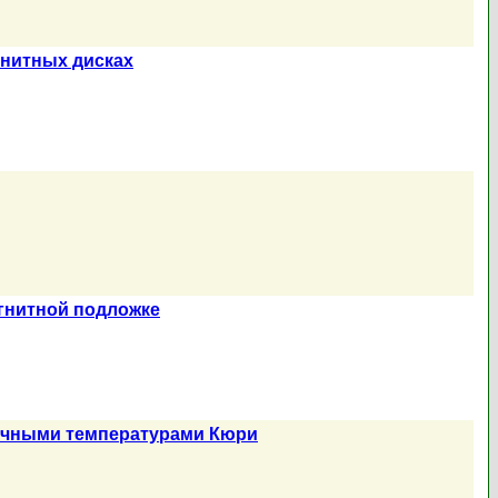
нитных дисках
гнитной подложке
личными температурами Кюри