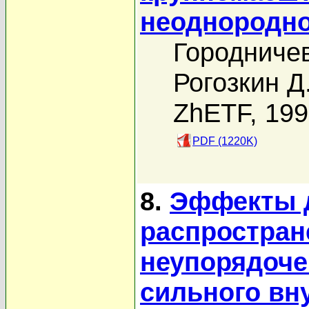
неоднородн
Городничев
Рогозкин Д
ZhETF, 19
PDF (1220K)
8.
Эффекты д
распростран
неупорядоче
сильного вн