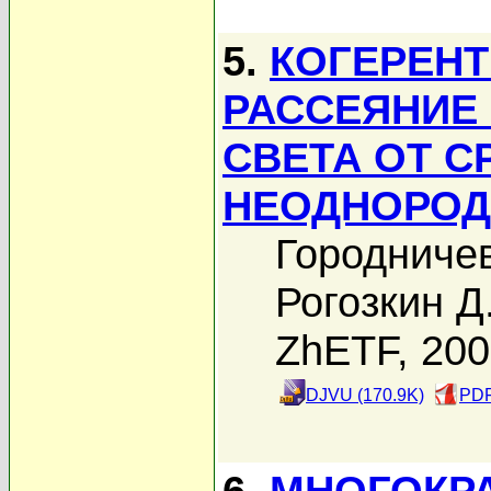
5.
КОГЕРЕНТ
РАССЕЯНИЕ
СВЕТА ОТ 
НЕОДНОРО
Городничев
Рогозкин Д
ZhETF, 20
DJVU (170.9K)
PDF
6.
МНОГОКР