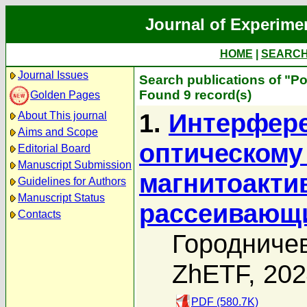
Journal of Experime
HOME
|
SEARC
Journal Issues
Search publications of "Р
Found 9 record(s)
Golden Pages
1.
Интерфере
About This journal
Aims and Scope
оптическому
Editorial Board
Manuscript Submission
магнитоакти
Guidelines for Authors
Manuscript Status
рассеивающ
Contacts
Городничев
ZhETF, 20
PDF (580.7K)