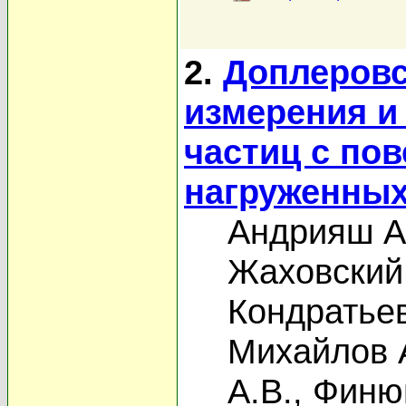
2.
Доплеровс
измерения и
частиц с пов
нагруженных
Андрияш А
Жаховский
Кондратьев
Михайлов 
А.В.
,
Финю