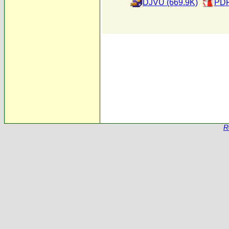
DJVU (669.9K)
PDF
R