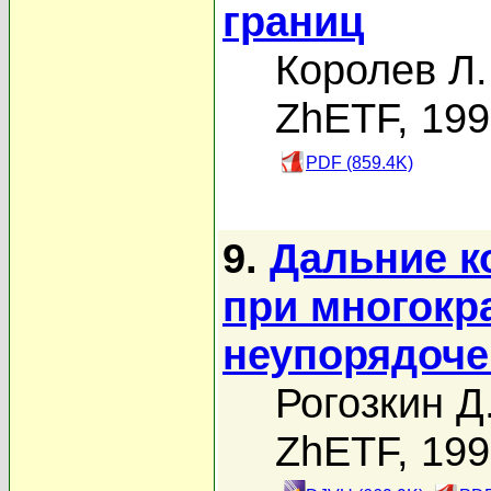
границ
Королев Л.
ZhETF, 19
PDF (859.4K)
9.
Дальние к
при многокр
неупорядоче
Рогозкин Д
ZhETF, 19