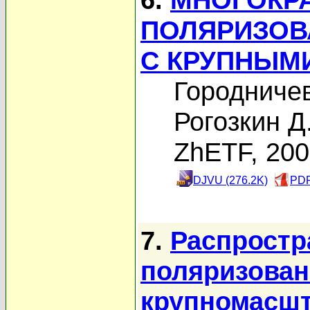
ПОЛЯРИЗОВ
С КРУПНЫМ
Городничев
Рогозкин Д
ZhETF, 20
DJVU (276.2K)
PDF
7.
Распростр
поляризованн
крупномасш