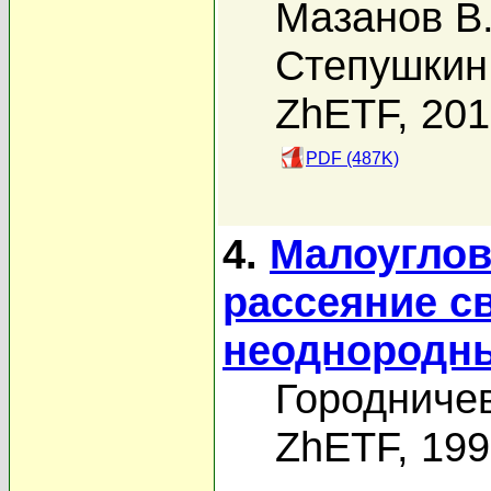
Мазанов В.
Степушкин
ZhETF, 20
PDF (487K)
4.
Малоуглов
рассеяние св
неоднородны
Городничев
ZhETF, 19