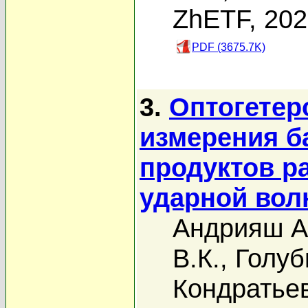
ZhETF, 20
PDF (3675.7K)
3.
Оптогетер
измерения б
продуктов р
ударной вол
Андрияш А
В.К.
,
Голуб
Кондратьев