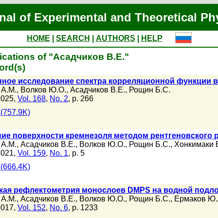
nal of Experimental and Theoretical Ph
HOME
|
SEARCH
|
AUTHORS
|
HELP
ications of "Асадчиков В.Е."
ord(s)
ное исследование спектра корреляционной функции 
 А.М.
,
Волков Ю.О.
,
Асадчиков В.Е.
,
Рощин Б.С.
2025,
Vol. 168
,
No. 2
, p. 266
(757.9K)
ие поверхности кремнезоля методом рентгеновского 
 А.М.
,
Асадчиков В.Е.
,
Волков Ю.О.
,
Рощин Б.С.
,
Хонкимаки 
2021,
Vol. 159
,
No. 1
, p. 5
(666.4K)
кая рефлектометрия монослоев DMPS на водной подл
 А.М.
,
Асадчиков В.Е.
,
Волков Ю.О.
,
Рощин Б.С.
,
Ермаков Ю.
2017,
Vol. 152
,
No. 6
, p. 1233