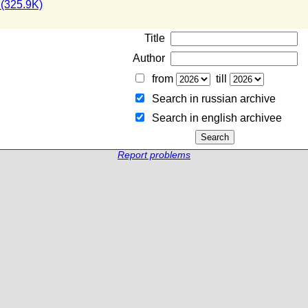
(325.9K)
Title
Author
from
till
Search in russian archive
Search in english archiveе
Report problems