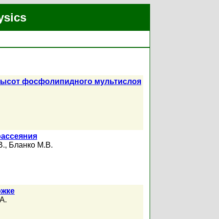
ysics
высот фосфолипидного мультислоя
рассеяния
В.
,
Бланко М.В.
ожке
А.