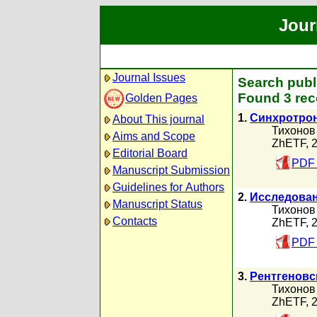
Jour
Journal Issues
Search publ
Found 3 rec
Golden Pages
1.
Синхротрон
About This journal
Тихонов
Aims and Scope
ZhETF, 
Editorial Board
PDF 
Manuscript Submission
Guidelines for Authors
2.
Исследован
Manuscript Status
Тихонов
Contacts
ZhETF, 
PDF 
3.
Рентгеновс
Тихонов
ZhETF, 