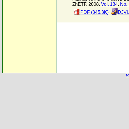
ZhETF, 2008,
Vol. 134
,
No. 
PDF (345.3K)
DJVU
R