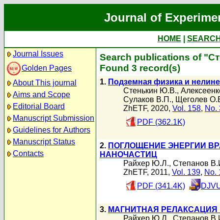
Journal of Experime
HOME
|
SEARC
Journal Issues
Search publications of "С
Found 3 record(s)
Golden Pages
1.
Подземная физика и нелин
About This journal
Стенькин Ю.В.
,
Алексеенк
Aims and Scope
Сулаков В.П.
,
Щеголев О.
Editorial Board
ZhETF, 2020,
Vol. 158
,
No. 
Manuscript Submission
PDF (362.1K)
Guidelines for Authors
Manuscript Status
2.
ПОГЛОЩЕНИЕ ЭНЕРГИИ В
Contacts
НАНОЧАСТИЦ
Райхер Ю.Л.
,
Степанов В.
ZhETF, 2011,
Vol. 139
,
No. 
PDF (341.4K)
DJVU
3.
МАГНИТНАЯ РЕЛАКСАЦИЯ
Райхер Ю.Л.
,
Степанов В.