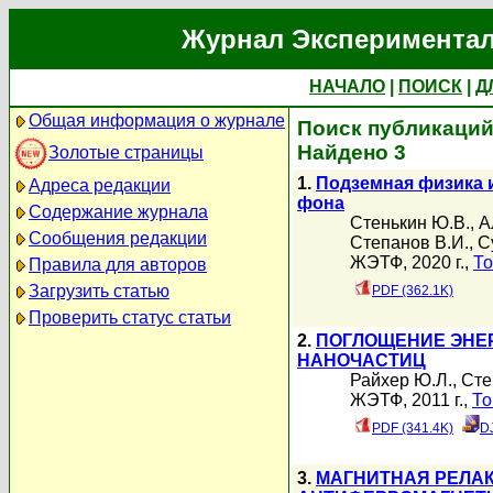
Журнал Экспериментал
НАЧАЛО
|
ПОИСК
|
Д
Общая информация о журнале
Поиск публикаций 
Найдено 3
Золотые страницы
1.
Подземная физика 
Адреса редакции
фона
Содержание журнала
Стенькин Ю.В.
,
А
Сообщения редакции
Степанов В.И.
,
С
ЖЭТФ, 2020 г.,
То
Правила для авторов
Загрузить статью
PDF (362.1K)
Проверить статус статьи
2.
ПОГЛОЩЕНИЕ ЭНЕ
НАНОЧАСТИЦ
Райхер Ю.Л.
,
Сте
ЖЭТФ, 2011 г.,
То
PDF (341.4K)
D
3.
МАГНИТНАЯ РЕЛА