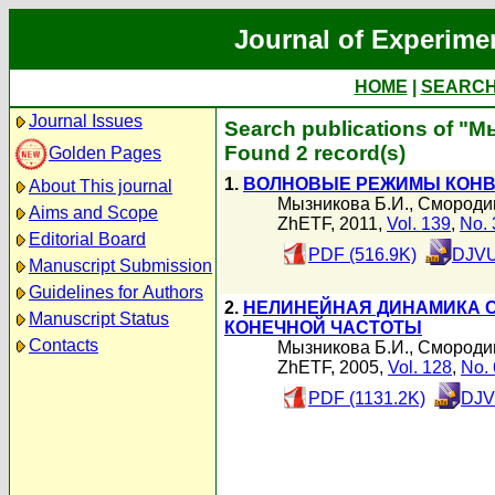
Journal of Experime
HOME
|
SEARC
Journal Issues
Search publications of "М
Found 2 record(s)
Golden Pages
1.
ВОЛНОВЫЕ РЕЖИМЫ КОНВ
About This journal
Мызникова Б.И.
,
Смородин
Aims and Scope
ZhETF, 2011,
Vol. 139
,
No. 
Editorial Board
PDF (516.9K)
DJVU
Manuscript Submission
Guidelines for Authors
2.
НЕЛИНЕЙНАЯ ДИНАМИКА С
Manuscript Status
КОНЕЧНОЙ ЧАСТОТЫ
Contacts
Мызникова Б.И.
,
Смородин
ZhETF, 2005,
Vol. 128
,
No. 
PDF (1131.2K)
DJV