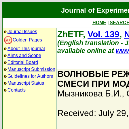
Journal of Experime
HOME
|
SEARC
Journal Issues
ZhETF,
Vol. 139
,
N
Golden Pages
(English translation - J
About This journal
available online at
www
Aims and Scope
Editorial Board
Manuscript Submission
ВОЛНОВЫЕ РЕ
Guidelines for Authors
СМЕСИ ПРИ МО
Manuscript Status
Contacts
Мызникова Б.И.
,
Received: July 29