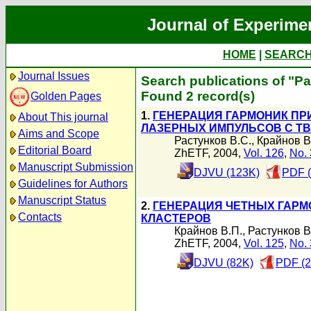
Journal of Experime
HOME
|
SEARC
Journal Issues
Search publications of "Р
Found 2 record(s)
Golden Pages
1.
ГЕНЕРАЦИЯ ГАРМОНИК ПР
About This journal
ЛАЗЕРНЫХ ИМПУЛЬСОВ С 
Aims and Scope
Растунков В.С.
,
Крайнов В
Editorial Board
ZhETF, 2004,
Vol. 126
,
No. 
Manuscript Submission
DJVU (123K)
PDF 
Guidelines for Authors
Manuscript Status
2.
ГЕНЕРАЦИЯ ЧЕТНЫХ ГАРМ
Contacts
КЛАСТЕРОВ
Крайнов В.П.
,
Растунков В
ZhETF, 2004,
Vol. 125
,
No. 
DJVU (82K)
PDF (2