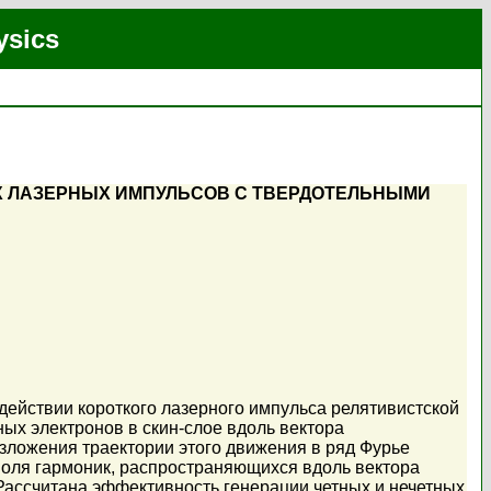
ysics
Х ЛАЗЕРНЫХ ИМПУЛЬСОВ С ТВЕРДОТЕЛЬНЫМИ
действии короткого лазерного импульса релятивистской
х электронов в скин-слое вдоль вектора
зложения траектории этого движения в ряд Фурье
поля гармоник, распространяющихся вдоль вектора
Рассчитана эффективность генерации четных и нечетных