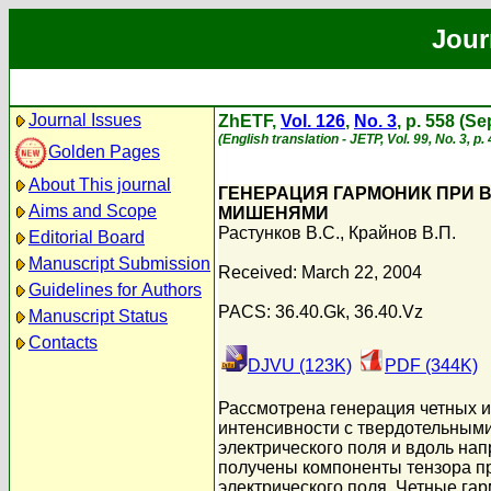
Jour
Journal Issues
ZhETF,
Vol. 126
,
No. 3
, p. 558 (S
(English translation - JETP, Vol. 99, No. 3, 
Golden Pages
About This journal
ГЕНЕРАЦИЯ ГАРМОНИК ПРИ 
Aims and Scope
МИШЕНЯМИ
Растунков В.С.
,
Крайнов В.П.
Editorial Board
Manuscript Submission
Received: March 22, 2004
Guidelines for Authors
PACS: 36.40.Gk, 36.40.Vz
Manuscript Status
Contacts
DJVU (123K)
PDF (344K)
Рассмотрена генерация четных и
интенсивности с твердотельным
электрического поля и вдоль на
получены компоненты тензора п
электрического поля. Четные га