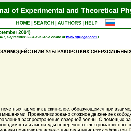
nal of Experimental and Theoretical Ph
HOME
|
SEARCH
|
AUTHORS
|
HELP
eptember 2004)
p. 487, September 2004 available online at
www.springer.com
)
ВЗАИМОДЕЙСТВИИ УЛЬТРАКОРОТКИХ СВЕРХСИЛЬНЫ
 нечетных гармоник в скин-слое, образующемся при взаимо
и мишенями. Проанализировано сложное движение свободны
правления распространения лазерной волны. С помощью ра
роводимости и амплитуды поперечного электромагнитного 
рмоники появляются вследствие релятивистских эффектов. 