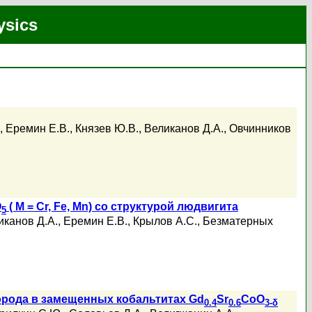
ysics
,
Еремин Е.В.
,
Князев Ю.В.
,
Великанов Д.А.
,
Овчинников
O
( M = Cr, Fe, Mn) со структурой людвигита
5
иканов Д.А.
,
Еремин Е.В.
,
Крылов А.С.
,
Безматерных
орода в замещенных кобальтитах Gd
Sr
CoO
0.4
0.6
3-δ