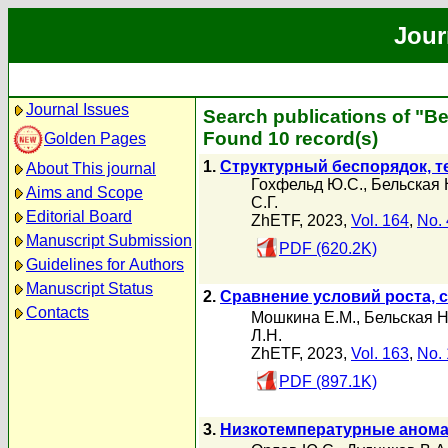
Jour
Journal Issues
Search publications of "В
Found 10 record(s)
Golden Pages
1.
Структурный беспорядок, т
About This journal
Гохфельд Ю.С.
,
Бельская 
Aims and Scope
С.Г.
Editorial Board
ZhETF, 2023,
Vol. 164
,
No. 
Manuscript Submission
PDF (620.2K)
Guidelines for Authors
Manuscript Status
2.
Сравнение условий роста, 
Contacts
Мошкина Е.М.
,
Бельская Н
Л.Н.
ZhETF, 2023,
Vol. 163
,
No. 
PDF (897.1K)
3.
Низкотемпературные аномал