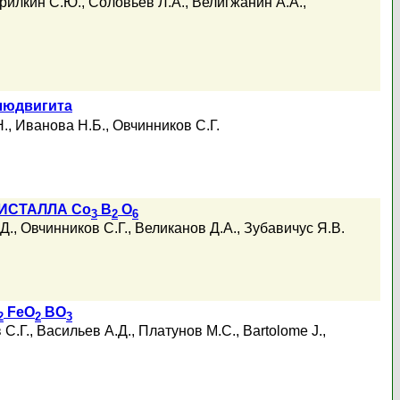
рилкин С.Ю.
,
Соловьев Л.А.
,
Велигжанин А.А.
,
 людвигита
Н.
,
Иванова Н.Б.
,
Овчинников С.Г.
ИСТАЛЛА Co
B
O
3
2
6
Д.
,
Овчинников С.Г.
,
Великанов Д.А.
,
Зубавичус Я.В.
FeO
BO
2
2
3
 С.Г.
,
Васильев А.Д.
,
Платунов М.С.
,
Bartolome J.
,