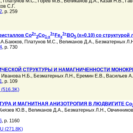
.
,
Платунов М.С.
,
Горев М.В.
,
Великанов Д.А.
,
Казак Н.В.
,
Гав
ов С.Г.
2
, p. 259
2+
3+
3+
ристаллов Со
Со
Fe
BO
(x=0.10) со структурой
2
1-x
x
5
.А.Баюков
,
Платунов М.С.
,
Великанов Д.А.
,
Безматерных Л.
4
, p. 730
ЧЕСКОЙ СТРУКТУРЫ И НАМАГНИЧЕННОСТИ МОНОКР
,
Иванова Н.Б.
,
Безматерных Л.Н.
,
Еремин Е.В.
,
Васильев А.
1
, p. 109
(516.3K)
ТУРА И МАГНИТНАЯ АНИЗОТРОПИЯ В ЛЮДВИГИТЕ Co
Князев Ю.В.
,
Великанов Д.А.
,
Безматерных Л.Н.
,
Овчинников
6
, p. 1160
U (271.8K)