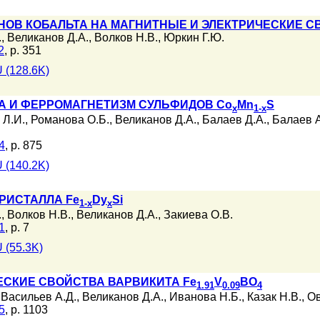
ОВ КОБАЛЬТА НА МАГНИТНЫЕ И ЭЛЕКТРИЧЕСКИЕ 
.
,
Великанов Д.А.
,
Волков Н.В.
,
Юркин Г.Ю.
2
, p. 351
 (128.6K)
 И ФЕРРОМАГНЕТИЗМ СУЛЬФИДОВ Co
Mn
S
x
1-x
 Л.И.
,
Романова О.Б.
,
Великанов Д.А.
,
Балаев Д.А.
,
Балаев А
4
, p. 875
 (140.2K)
РИСТАЛЛА Fe
Dy
Si
1-x
x
.
,
Волков Н.В.
,
Великанов Д.А.
,
Закиева О.В.
1
, p. 7
 (55.3K)
ЕСКИЕ СВОЙСТВА ВАРВИКИТА Fe
V
BO
1.91
0.09
4
,
Васильев А.Д.
,
Великанов Д.А.
,
Иванова Н.Б.
,
Казак Н.В.
,
Ов
5
, p. 1103