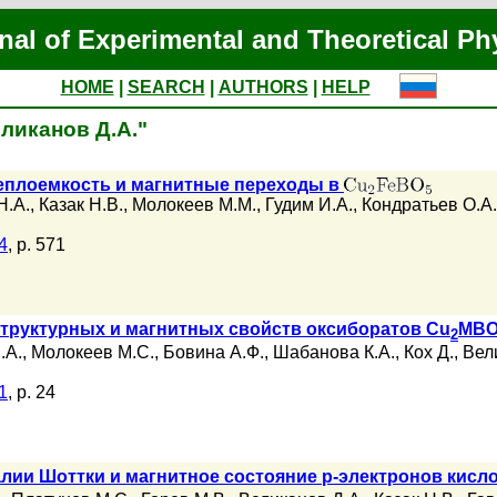
nal of Experimental and Theoretical Ph
HOME
|
SEARCH
|
AUTHORS
|
HELP
еликанов Д.А."
еплоемкость и магнитные переходы в
Н.А.
,
Казак Н.В.
,
Молокеев М.М.
,
Гудим И.А.
,
Кондратьев О.А.
4
, p. 571
структурных и магнитных свойств оксиборатов Cu
MB
2
.А.
,
Молокеев М.С.
,
Бовина А.Ф.
,
Шабанова К.А.
,
Кох Д.
,
Вел
1
, p. 24
ии Шоттки и магнитное состояние p-электронов кисл