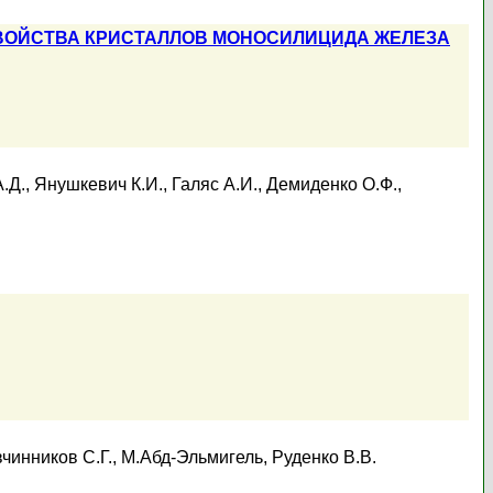
СВОЙСТВА КРИСТАЛЛОВ МОНОСИЛИЦИДА ЖЕЛЕЗА
.Д.
,
Янушкевич К.И.
,
Галяс А.И.
,
Демиденко О.Ф.
,
чинников С.Г.
,
М.Абд-Эльмигель
,
Руденко В.В.