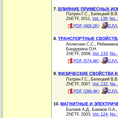
7.
ВЛИЯНИЕ ПРИМЕСНЫХ ИОН
Патрин Г.С.
,
Белецкий В.В
ZhETF, 2011,
Vol. 139
,
No. 
PDF (469.2K)
DJVU
8.
ТРАНСПОРТНЫЕ СВОЙСТВА
Аплеснин С.С.
,
Рябинкина
Бандурина О.Н.
ZhETF, 2008,
Vol. 133
,
No. 
PDF (574.4K)
DJVU
9.
ФИЗИЧЕСКИЕ СВОЙСТВА К
Патрин Г.С.
,
Белецкий В.В
ZhETF, 2007,
Vol. 132
,
No. 
PDF (289.4K)
DJVU
10.
МАГНИТНЫЕ И ЭЛЕКТРИЧ
Балаев А.Д.
,
Баюков О.А.
ZhETF, 2003,
Vol. 124
,
No. 