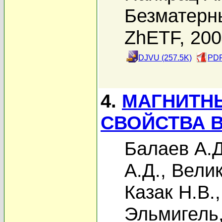
Безматерн
ZhETF, 20
DJVU (257.5K)
PDF
4.
МАГНИТНЫ
СВОЙСТВА В
Балаев А.Д
А.Д.
,
Велик
Казак Н.В.
Эльмигель