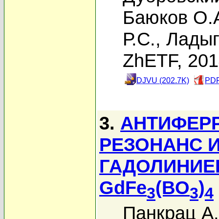
Баюков О.
Р.С.
,
Ладыг
ZhETF, 20
DJVU (202.7K)
PDF
3.
АНТИФЕР
РЕЗОНАНС 
ГАДОЛИНИЕ
GdFe
(BO
)
3
3
4
Панкрац А.