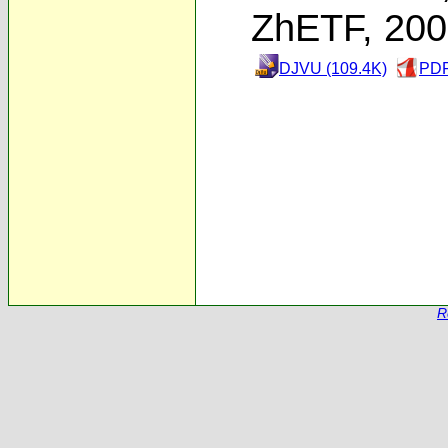
ZhETF, 20
DJVU (109.4K)
PDF
R