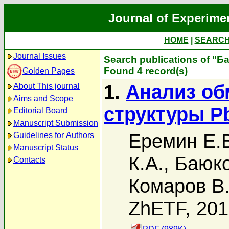
Journal of Experime
HOME
|
SEARC
Journal Issues
Search publications of "Б
Found 4 record(s)
Golden Pages
1.
Анализ об
About This journal
Aims and Scope
структуры P
Editorial Board
Manuscript Submission
Еремин Е.
Guidelines for Authors
Manuscript Status
К.А.
,
Баюко
Contacts
Комаров В
ZhETF, 20