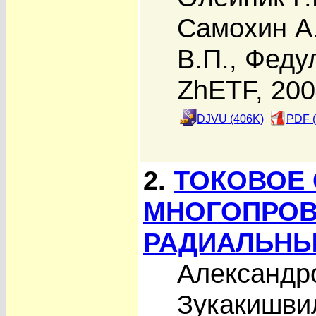
Самохин А
В.П.
,
Федул
ZhETF, 20
DJVU (406K)
PDF (
2.
ТОКОВОЕ
МНОГОПРОВ
РАДИАЛЬНЫ
Александро
Зукакишвил