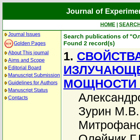
Journal of Experime
HOME
|
SEARC
Journal Issues
Search publications of "О
Found 2 record(s)
Golden Pages
1.
СВОЙСТВ
About This journal
Aims and Scope
ИЗЛУЧАЮЩЕ
Editorial Board
Manuscript Submission
МОЩНОСТИ 
Guidelines for Authors
Manuscript Status
Александро
Contacts
Зурин М.В.
Митрофано
Олейник Г.