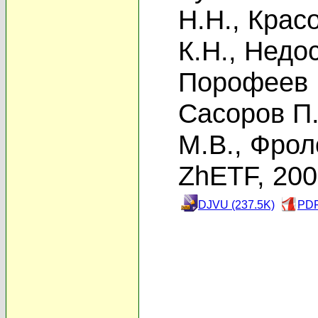
Н.Н.
,
Красо
К.Н.
,
Недос
Порофеев 
Сасоров П.
М.В.
,
Фрол
ZhETF, 20
DJVU (237.5K)
PDF