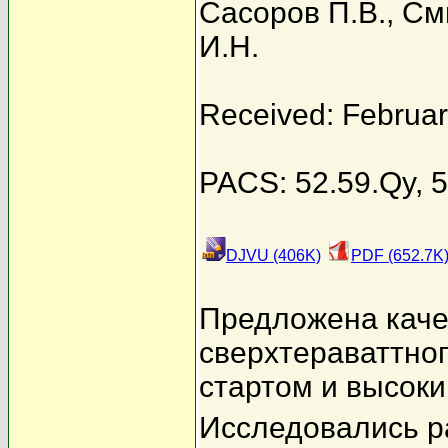
Сасоров П.В.
,
См
И.Н.
Received: Februar
PACS: 52.59.Qy, 
DJVU (406K)
PDF (652.7K
Предложена каче
сверхтераваттно
стартом и высоки
Исследовались р