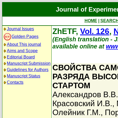
Journal of Experime
HOME
|
SEARC
Journal Issues
ZhETF,
Vol. 126
,
N
Golden Pages
(English translation - 
About This journal
available online at
www
Aims and Scope
Editorial Board
Manuscript Submission
СВОЙСТВА СА
Guidelines for Authors
РАЗРЯДА ВЫСО
Manuscript Status
Contacts
СТАРТОМ
Александров В.В.
Красовский И.В.
,
Олейник Г.М.
,
По