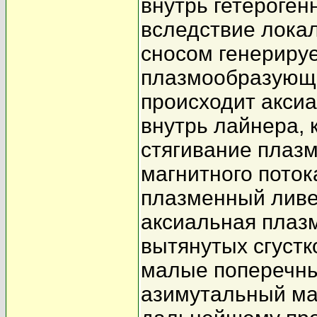
внутрь гетероген
вследствие лока
сносом генериру
плазмообразующе
происходит акси
внутрь лайнера,
стягивание плазм
магнитного пото
плазменный ливе
аксиальная плаз
вытянутых сгуст
малые поперечн
азимутальный ма