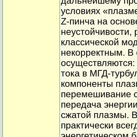
дальнейшему про
условиях «плазм
Z-пинча на осно
неустойчивости, 
классической мод
некорректным. В
осуществляются: 
тока в МГД-турб
компоненты плаз
перемешивание с
передача энергии
сжатой плазмы. 
практически всег
энергетическом б