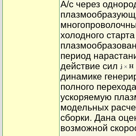
А/с через однор
плазмообразующи
многопроволочны
холодного старта
плазмообразовани
период нарастани
действие сил
динамике генери
полного переход
ускоряемую плаз
модельных расче
сборки. Дана оц
возможной скоро