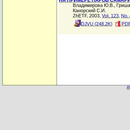
НА ПРИМЕРЕ ПАРОВ САМАР
Владимирова Ю.В.
,
Гриша
Канорский С.И.
ZhETF, 2003,
Vol. 123
,
No. 
DJVU (248.2K)
PDF
R