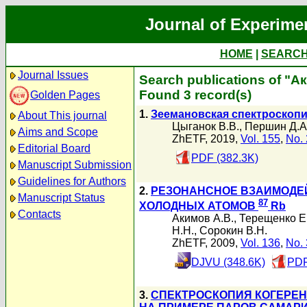
Journal of Experime
HOME
|
SEARC
Journal Issues
Search publications of "А
Found 3 record(s)
Golden Pages
1.
Зеемановская спектроскопи
About This journal
Цыганок В.В.
,
Першин Д.А
Aims and Scope
ZhETF, 2019,
Vol. 155
,
No. 
Editorial Board
PDF (382.3K)
Manuscript Submission
Guidelines for Authors
2.
РЕЗОНАНСНОЕ ВЗАИМОДЕ
Manuscript Status
87
ХОЛОДНЫХ АТОМОВ
Rb
Contacts
Акимов А.В.
,
Терещенко Е
Н.Н.
,
Сорокин В.Н.
ZhETF, 2009,
Vol. 136
,
No. 
DJVU (348.6K)
PDF
3.
СПЕКТРОСКОПИЯ КОГЕРЕ