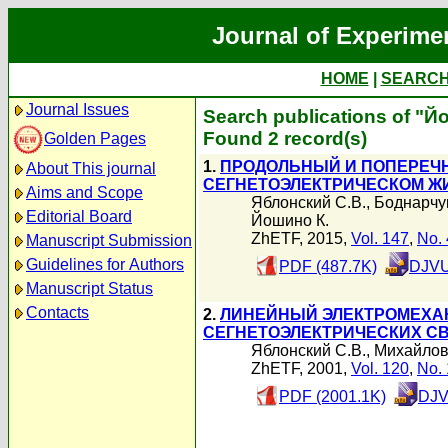
Journal of Experime
HOME
|
SEARC
Journal Issues
Search publications of "Й
Found 2 record(s)
Golden Pages
1.
ПРОДОЛЬНЫЙ И ПОПЕРЕЧ
About This journal
СЕГНЕТОЭЛЕКТРИЧЕСКОМ Ж
Aims and Scope
Яблонский С.В.
,
Боднарчук
Editorial Board
Йошино К.
ZhETF, 2015,
Vol. 147
,
No. 
Manuscript Submission
Guidelines for Authors
PDF (487.7K)
DJVU
Manuscript Status
Contacts
2.
ЛИНЕЙНЫЙ ЭЛЕКТРОМЕХА
СЕГНЕТОЭЛЕКТРИЧЕСКИХ С
Яблонский С.В.
,
Михайлов
ZhETF, 2001,
Vol. 120
,
No. 
PDF (2001.1K)
DJV