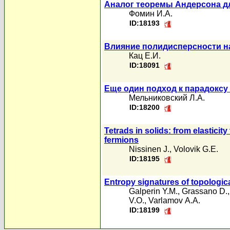
Аналог теоремы Андерсона д
Фомин И.А.
ID:18193
Влияние полидисперсности н
Кац Е.И.
ID:18091
Еще один подход к парадокс
Мельниковский Л.А.
ID:18200
Tetrads in solids: from elastici
fermions
Nissinen J.
,
Volovik G.E.
ID:18195
Entropy signatures of topologica
Galperin Y.M.
,
Grassano D.
V.O.
,
Varlamov А.А.
ID:18199