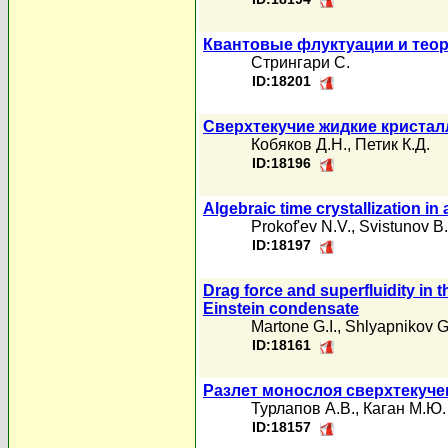
Квантовые флуктуации и теор
Стрингари С.
ID:18201
Сверхтекучие жидкие кристал
Кобяков Д.Н.
,
Петик К.Д.
ID:18196
Algebraic time crystallization in
Prokof'ev N.V.
,
Svistunov B.
ID:18197
Drag force and superfluidity in 
Einstein condensate
Martone G.I.
,
Shlyapnikov G
ID:18161
Разлет монослоя сверхтекуче
Турлапов А.В.
,
Каган М.Ю.
ID:18157