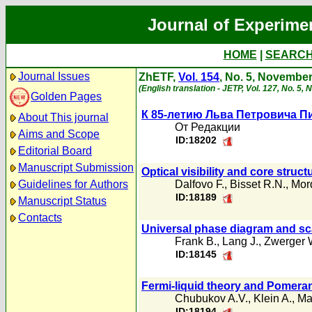
Journal of Experime
HOME
|
SEARC
Journal Issues
ZhETF,
Vol. 154
, No. 5, Novembe
(English translation - JETP, Vol. 127, No. 5
Golden Pages
К 85-летию Льва Петровича П
About This journal
От Редакции
Aims and Scope
ID:18202
Editorial Board
Manuscript Submission
Optical visibility and core struc
Guidelines for Authors
Dalfovo F.
,
Bisset R.N.
,
Mord
ID:18189
Manuscript Status
Contacts
Universal phase diagram and sc
Frank B.
,
Lang J.
,
Zwerger 
ID:18145
Fermi-liquid theory and Pomera
Chubukov A.V.
,
Klein A.
,
Ma
ID:18194