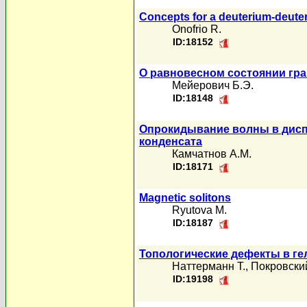
Concepts for a deuterium-deuter
Onofrio R.
ID:18152
О равновесном состоянии гр
Мейерович Б.Э.
ID:18148
Опрокидывание волны в дисп
конденсата
Камчатнов А.М.
ID:18171
Magnetic solitons
Ryutova M.
ID:18187
Топологические дефекты в г
Наттерманн Т.
,
Покровский
ID:19198