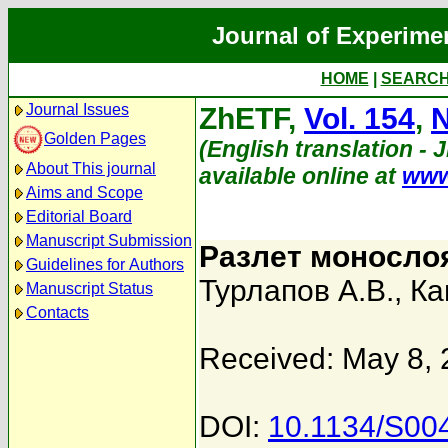
Journal of Experime
HOME
|
SEARC
Journal Issues
ZhETF,
Vol. 154
,
N
Golden Pages
(English translation - 
About This journal
available online at
www
Aims and Scope
Editorial Board
Manuscript Submission
Разлет монослоя
Guidelines for Authors
Турлапов А.В.
,
Ка
Manuscript Status
Contacts
Received: May 8,
DOI:
10.1134/S00