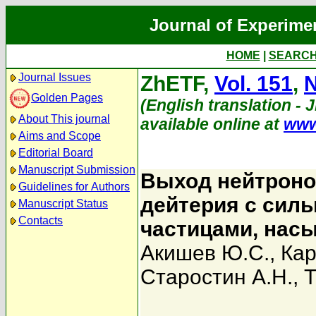
Journal of Experime
HOME
|
SEARC
Journal Issues
ZhETF,
Vol. 151
,
N
Golden Pages
(English translation - 
About This journal
available online at
www
Aims and Scope
Editorial Board
Manuscript Submission
Выход нейтроно
Guidelines for Authors
дейтерия с сил
Manuscript Status
Contacts
частицами, нас
Акишев Ю.С.
,
Кар
Старостин А.Н.
,
Т