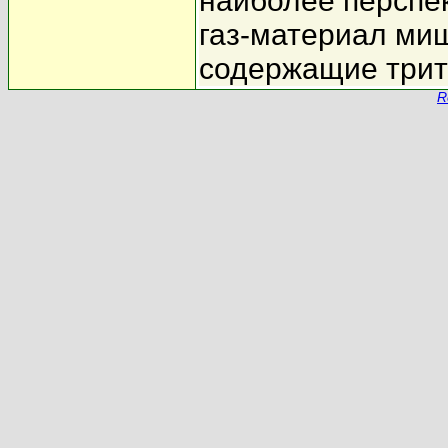
наиболее перспе
газ-материал миш
содержащие трит
R