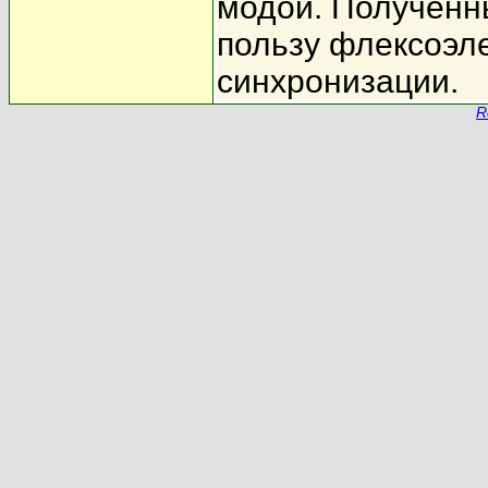
модой. Полученн
пользу флексоэл
синхронизации.
R