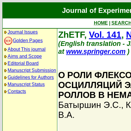
Journal of Experime
HOME
|
SEARC
Journal Issues
ZhETF,
Vol. 141
,
N
Golden Pages
(English translation - 
About This journal
at
www.springer.com
)
Aims and Scope
Editorial Board
Manuscript Submission
О РОЛИ ФЛЕКС
Guidelines for Authors
ОСЦИЛЛЯЦИЙ 
Manuscript Status
Contacts
РОЛЛОВ В НЕМ
Батыршин Э.С.
,
К
В.А.