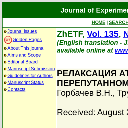
Journal of Experime
HOME
|
SEARC
Journal Issues
ZhETF,
Vol. 135
,
N
Golden Pages
(English translation - 
About This journal
available online at
www
Aims and Scope
Editorial Board
Manuscript Submission
РЕЛАКСАЦИЯ А
Guidelines for Authors
ПЕРЕПУТАННОМ
Manuscript Status
Contacts
Горбачев В.Н.
,
Тр
Received: August 