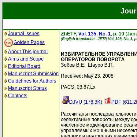
Jour
Journal Issues
ZhETF,
Vol. 135
,
No. 1
, p. 10 (Ja
(English translation - JETP, Vol. 108, No. 1, 
Golden Pages
About This journal
ИЗБИРАТЕЛЬНОЕ УПРАВЛЕН
Aims and Scope
ОПЕРАТОРОВ ПОВОРОТА
Зобов В.Е.
,
Шауро В.П.
Editorial Board
Manuscript Submission
Received: May 23, 2008
Guidelines for Authors
PACS: 03.67.Lx
Manuscript Status
Contacts
DJVU (176.3K)
PDF (611.2
Рассчитаны последовательности
селективные повороты между со
численное моделирование реали
управляемых мощными неселекти
внешних и внутренних взаимоде