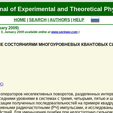
nal of Experimental and Theoretical Ph
HOME
|
SEARCH
|
AUTHORS
|
HELP
nuary 2009)
p. 5, January 2009 available online at
www.springer.com
)
ИЕ СОСТОЯНИЯМИ МНОГОУРОВНЕВЫХ КВАНТОВЫХ 
K)
 операторов неселективных поворотов, разделенных инте
седними уровнями в системах с тремя, четырьмя, пятью и
зации полученных последовательностей на примере квадр
вными радиочастотными (РЧ) импульсами, и исследованы
йствий. Для уменьшения ошибки при недостаточно сильном