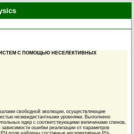
ysics
СИСТЕМ С ПОМОЩЬЮ НЕСЕЛЕКТИВНЫХ
рвалами свободной эволюции, осуществляющие
 шестью неэквидистантными уровнями. Выполнено
упольных ядер с соответствующими величинами спинов,
 зависимости ошибки реализации от параметров
 РЧ-поле найдены составные неселективные РЧ-