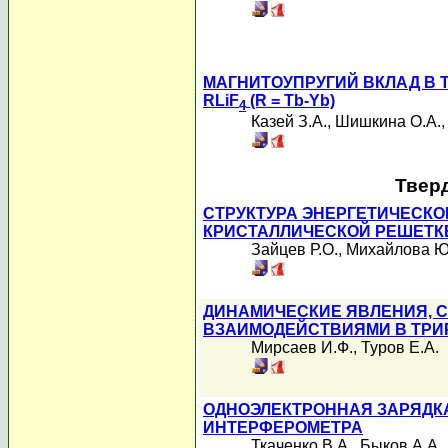
МАГНИТОУПРУГИЙ ВКЛАД В
RLiF
(R = Tb-Yb)
4
Казей З.А.
,
Шишкина О.А.
Твер
СТРУКТУРА ЭНЕРГЕТИЧЕСКО
КРИСТАЛЛИЧЕСКОЙ РЕШЕТКЕ
Зайцев Р.О.
,
Михайлова Ю
ДИНАМИЧЕСКИЕ ЯВЛЕНИЯ, 
ВЗАИМОДЕЙСТВИЯМИ В ТРИ
Мирсаев И.Ф.
,
Туров Е.А.
ОДНОЭЛЕКТРОННАЯ ЗАРЯДК
ИНТЕРФЕРОМЕТРА
Ткаченко В.А.
,
Быков А.А.