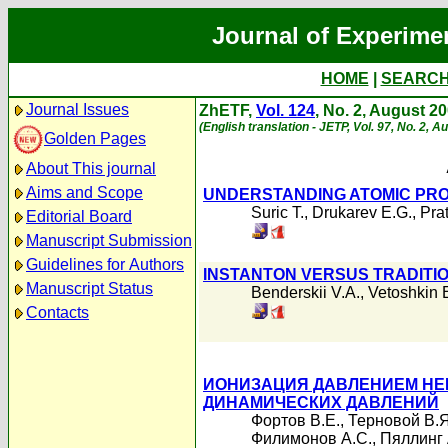
Journal of Experime
HOME
|
SEARC
Journal Issues
ZhETF,
Vol. 124
, No. 2, August 2
(English translation - JETP, Vol. 97, No. 2, 
Golden Pages
About This journal
Aims and Scope
UNDERSTANDING ATOMIC PRO
Suric T.
,
Drukarev E.G.
,
Prat
Editorial Board
Manuscript Submission
Guidelines for Authors
INSTANTON VERSUS TRADITI
Manuscript Status
Benderskii V.A.
,
Vetoshkin 
Contacts
ИОНИЗАЦИЯ ДАВЛЕНИЕМ НЕ
ДИНАМИЧЕСКИХ ДАВЛЕНИЙ
Фортов В.Е.
,
Терновой В.Я
Филимонов А.С.
,
Пяллинг 