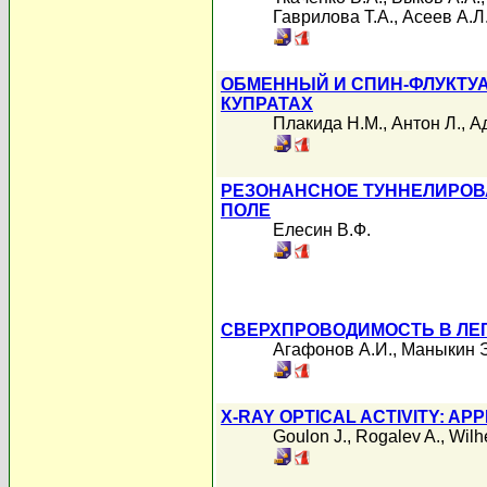
Гаврилова Т.А.
,
Асеев А.Л
ОБМЕННЫЙ И СПИН-ФЛУКТУ
КУПРАТАХ
Плакида Н.М.
,
Антон Л.
,
А
РЕЗОНАНСНОЕ ТУННЕЛИРОВ
ПОЛЕ
Елесин В.Ф.
СВЕРХПРОВОДИМОСТЬ В ЛЕ
Агафонов А.И.
,
Маныкин Э
X-RAY OPTICAL ACTIVITY: AP
Goulon J.
,
Rogalev A.
,
Wilh