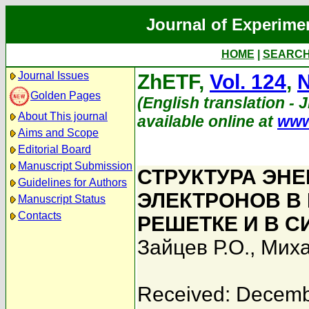
Journal of Experime
HOME
|
SEARC
Journal Issues
ZhETF,
Vol. 124
,
N
Golden Pages
(English translation - 
About This journal
available online at
www
Aims and Scope
Editorial Board
Manuscript Submission
СТРУКТУРА ЭНЕ
Guidelines for Authors
ЭЛЕКТРОНОВ В
Manuscript Status
Contacts
РЕШЕТКЕ И В 
Зайцев Р.О.
,
Миха
Received: Decemb