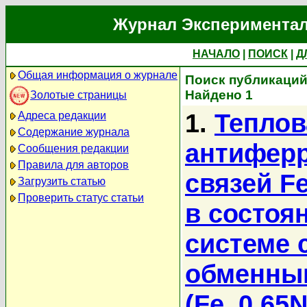
Журнал Экспериментал
НАЧАЛО
|
ПОИСК
|
Д
Общая информация о журнале
Поиск публикаций
Найдено 1
Золотые страницы
1.
Теплов
Адреса редакции
Содержание журнала
антифер
Сообщения редакции
Правила для авторов
связей F
Загрузить статью
Проверить статус статьи
в состоя
системе 
обменны
(Fe_0.65N