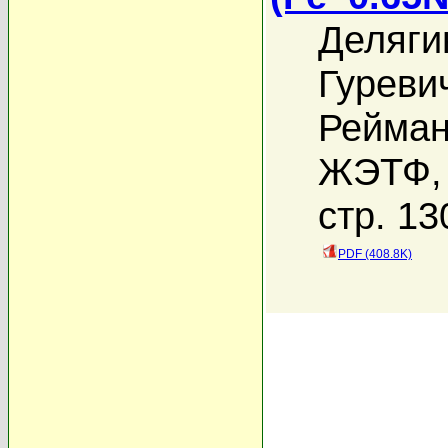
Деляги
Гуревич
Рейман
ЖЭТФ, 
стр. 13
PDF (408.8K)