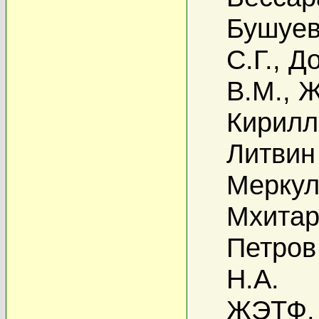
Бушуев
С.Г.
,
До
В.М.
,
Ж
Кирилл
Литвин
Меркул
Мхитар
Петров
Н.А.
ЖЭТФ, 