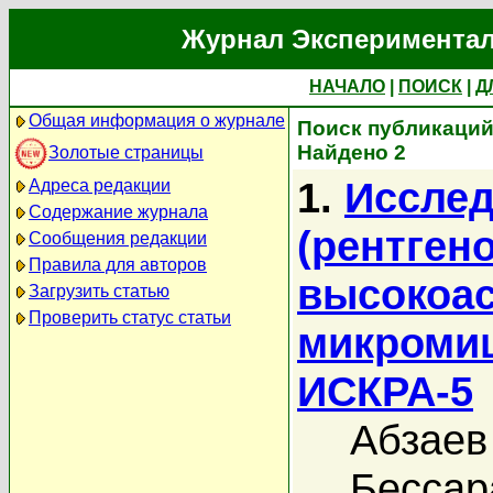
Журнал Экспериментал
НАЧАЛО
|
ПОИСК
|
Д
Общая информация о журнале
Поиск публикаций
Найдено 2
Золотые страницы
1.
Исслед
Адреса редакции
Содержание журнала
(рентген
Сообщения редакции
Правила для авторов
высокоа
Загрузить статью
Проверить статус статьи
микромиш
ИСКРА-5
Абзаев
Бессар