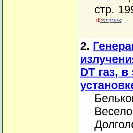
стр. 19
PDF (828.3K)
2.
Генера
излучени
DT газ, в
установк
Белько
Весело
Долголе