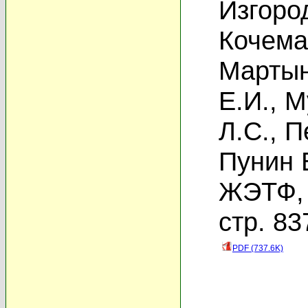
Изгоро
Кочемас
Мартын
Е.И.
,
М
Л.С.
,
П
Пунин 
ЖЭТФ, 
стр. 83
PDF (737.6K)