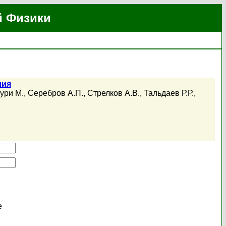
й Физики
лия
ури М.
,
Серебров А.П.
,
Стрелков А.В.
,
Тальдаев Р.Р.
,
е