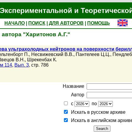
Экспериментальной и Теоретическо
НАЧАЛО
|
ПОИСК
|
ДЛЯ АВТОРОВ
|
ПОМОЩЬ
автора "Харитонов А.Г."
ева ультрахолодных нейтронов на поверхности берил
ельтенборт П.
,
Несвижевский В.В.
,
Пантелеев Ц.Ц.
,
Пендлеб
вецов В.Н.
,
Шрекенбах К.
м 114
,
Вып. 3
, стр. 786
Название
Автор
с
по
Искать в русском архиве
Искать в английском архив