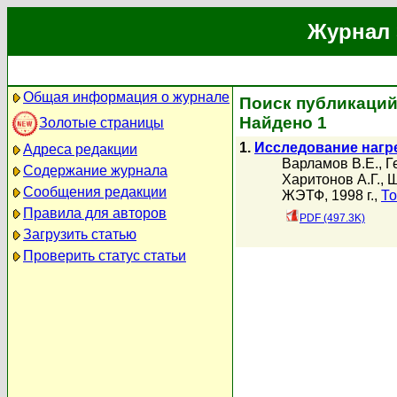
Журнал 
Общая информация о журнале
Поиск публикаций 
Найдено 1
Золотые страницы
1.
Исследование нагр
Адреса редакции
Варламов В.Е.
,
Г
Содержание журнала
Харитонов А.Г.
,
Ш
Сообщения редакции
ЖЭТФ, 1998 г.,
То
Правила для авторов
PDF (497.3K)
Загрузить статью
Проверить статус статьи