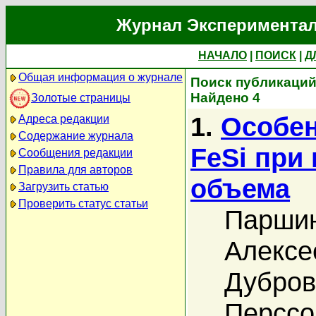
Журнал Экспериментал
НАЧАЛО
|
ПОИСК
|
Д
Общая информация о журнале
Поиск публикаций
Найдено 4
Золотые страницы
1.
Особен
Адреса редакции
Содержание журнала
FeSi при
Сообщения редакции
Правила для авторов
объема
Загрузить статью
Проверить статус статьи
Паршин
Алексе
Дубров
Перссо