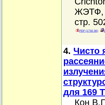
Crichto
ЖЭТФ, 
стр. 50
PDF (1730.3K)
4.
Чисто 
рассеяни
излучени
структур
для 169 
Кон В.Г