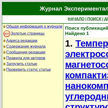
Журнал Экспериментал
НАЧАЛО
|
ПОИСК
|
Д
Общая информация о журнале
Поиск публикаций
Найдено 1
Золотые страницы
1.
Темпер
Адреса редакции
Содержание журнала
электрос
Сообщения редакции
Правила для авторов
магнетос
Загрузить статью
Проверить статус статьи
компакти
нанокомп
углеродн
структур