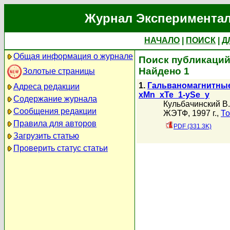
Журнал Экспериментал
НАЧАЛО
|
ПОИСК
|
Д
Общая информация о журнале
Поиск публикаций
Найдено 1
Золотые страницы
1.
Гальваномагнитные
Адреса редакции
xMn_xTe_1-ySe_y
Содержание журнала
Кульбачинский В.
Сообщения редакции
ЖЭТФ, 1997 г.,
То
Правила для авторов
PDF (331.3K)
Загрузить статью
Проверить статус статьи