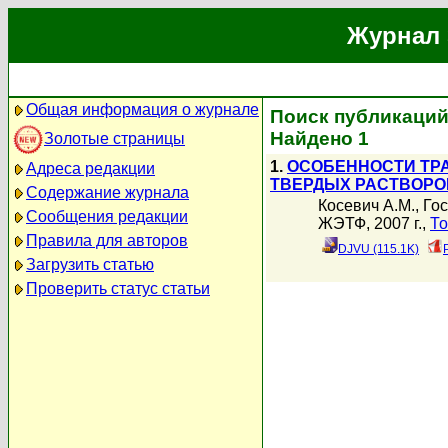
Журнал 
Общая информация о журнале
Поиск публикаций
Найдено 1
Золотые страницы
1.
ОСОБЕННОСТИ ТР
Адреса редакции
ТВЕРДЫХ РАСТВОРО
Содержание журнала
Косевич А.М.
,
Гос
Сообщения редакции
ЖЭТФ, 2007 г.,
То
Правила для авторов
DJVU (115.1K)
Загрузить статью
Проверить статус статьи