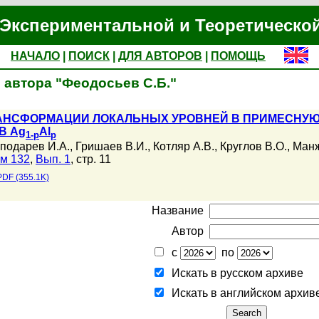
Экспериментальной и Теоретическо
НАЧАЛО
|
ПОИСК
|
ДЛЯ АВТОРОВ
|
ПОМОЩЬ
 автора "Феодосьев С.Б."
АНСФОРМАЦИИ ЛОКАЛЬНЫХ УРОВНЕЙ В ПРИМЕСНУЮ
В Ag
Al
1-p
p
подарев И.А.
,
Гришаев В.И.
,
Котляр А.В.
,
Круглов В.О.
,
Манж
м 132
,
Вып. 1
, стр. 11
PDF (355.1K)
Название
Автор
с
по
Искать в русском архиве
Искать в английском архив