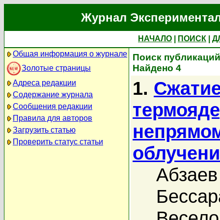
Журнал Экспериментал
НАЧАЛО
|
ПОИСК
|
Д
Общая информация о журнале
Поиск публикаций 
Найдено 4
Золотые страницы
1.
Сжатие
Адреса редакции
Содержание журнала
термояд
Сообщения редакции
Правила для авторов
непрямом
Загрузить статью
Проверить статус статьи
облучени
Абзаев
Бессар
Весело