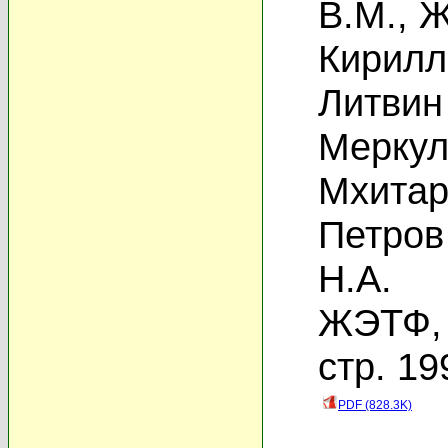
В.М.
,
Ж
Кирилл
Литвин
Меркул
Мхитар
Петров
Н.А.
ЖЭТФ, 
стр. 19
PDF (828.3K)