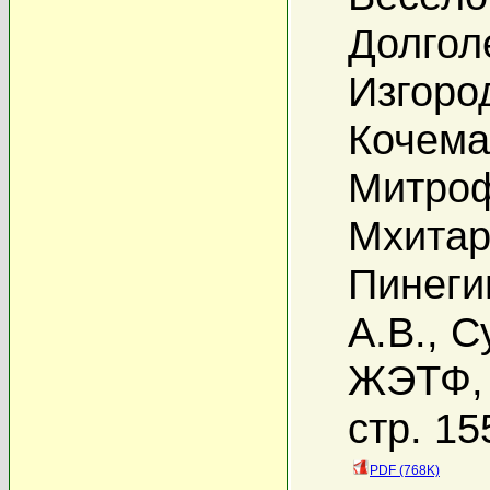
Долголе
Изгоро
Кочемас
Митроф
Мхитар
Пинеги
А.В.
,
С
ЖЭТФ, 
стр. 15
PDF (768K)