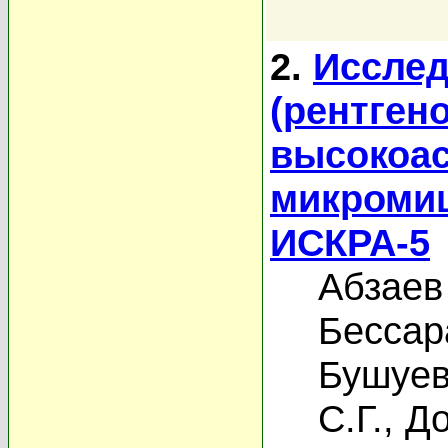
2.
Исслед
(рентген
высокоа
микромиш
ИСКРА-5
Абзаев
Бессар
Бушуев
С.Г.
,
До