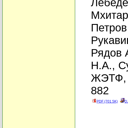
Лебеде
Мхитар
Петров
Рукави
Рядов 
Н.А.
,
С
ЖЭТФ, 
882
PDF (701.5K)
D