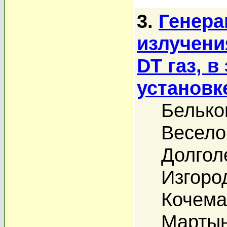
3.
Генера
излучени
DT газ, в
установк
Белько
Весело
Долголе
Изгоро
Кочемас
Мартын