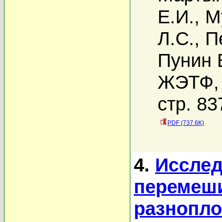
Е.И.
,
М
Л.С.
,
П
Пунин 
ЖЭТФ, 
стр. 83
PDF (737.6K)
4.
Исслед
перемеши
разнопло