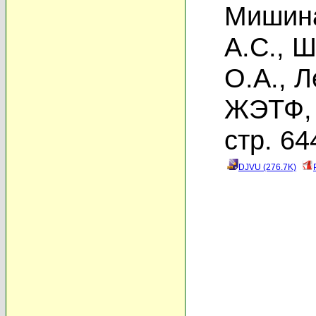
Мишина
А.С.
,
Ш
О.А.
,
Л
ЖЭТФ, 
стр. 64
DJVU (276.7K)