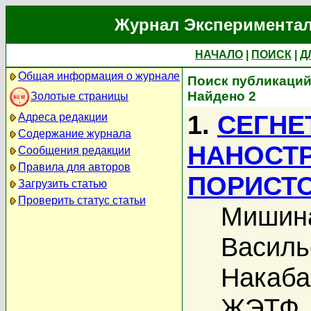
Журнал Экспериментал
НАЧАЛО
|
ПОИСК
|
Д
Общая информация о журнале
Поиск публикаций
Найдено 2
Золотые страницы
1.
СЕГНЕ
Адреса редакции
Содержание журнала
НАНОСТР
Сообщения редакции
Правила для авторов
ПОРИСТ
Загрузить статью
Проверить статус статьи
Мишина
Василь
Накаба
ЖЭТФ, 