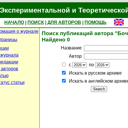
Экспериментальной и Теоретическо
НАЧАЛО
|
ПОИСК
|
ДЛЯ АВТОРОВ
|
ПОМОЩЬ
рмация о журнале
Поиск публикаций автора "Боч
Найдено 0
траницы
Название
кции
 журнала
Автор
редакции
с
по
 авторов
Искать в русском архиве
атью
Искать в английском архив
атус статьи