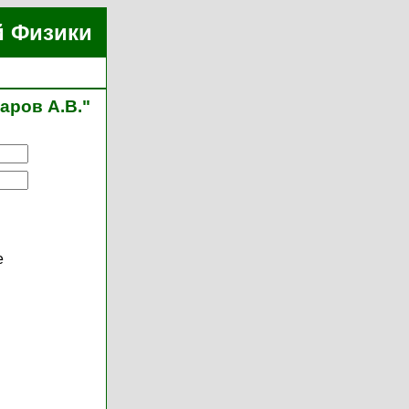
й Физики
аров А.В."
е