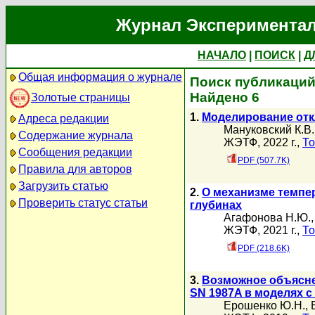
Журнал Экспериментал
НАЧАЛО
|
ПОИСК
|
Д
Общая информация о журнале
Поиск публикаций
Найдено 6
Золотые страницы
1.
Моделирование отк
Адреса редакции
Мануковский К.В.
Содержание журнала
ЖЭТФ, 2022 г.,
То
Сообщения редакции
PDF (507.7K)
Правила для авторов
Загрузить статью
2.
О механизме темпе
Проверить статус статьи
глубинах
Агафонова Н.Ю.
ЖЭТФ, 2021 г.,
То
PDF (218.6K)
3.
Возможное объясне
SN 1987A в моделях 
Ерошенко Ю.Н.
,