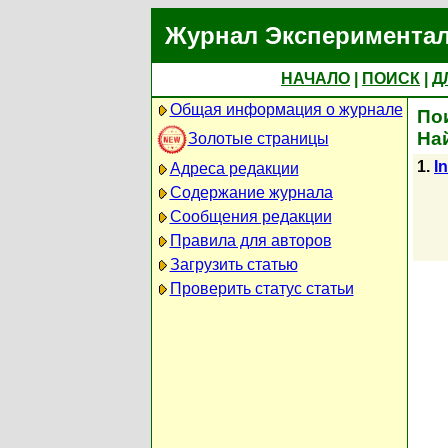
Журнал Экспериментал
НАЧАЛО
|
ПОИСК
|
Д
Общая информация о журнале
Пои
На
Золотые страницы
1.
I
Адреса редакции
Содержание журнала
Сообщения редакции
Правила для авторов
Загрузить статью
Проверить статус статьи