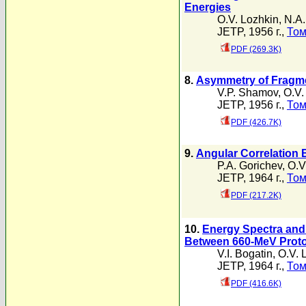
Energies
O.V. Lozhkin
,
N.A.
JETP, 1956 г.,
Том
PDF (269.3K)
8.
Asymmetry of Fragmen
V.P. Shamov
,
O.V.
JETP, 1956 г.,
Том
PDF (426.7K)
9.
Angular Correlation
P.A. Gorichev
,
O.V
JETP, 1964 г.,
Том
PDF (217.2K)
10.
Energy Spectra and 
Between 660-MeV Prot
V.I. Bogatin
,
O.V. 
JETP, 1964 г.,
Том
PDF (416.6K)