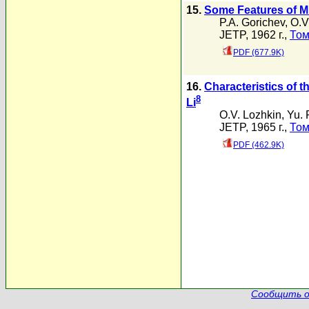
15.
Some Features of M
P.A. Gorichev
,
O.V
JETP, 1962 г.,
Том
PDF (677.9K)
16.
Characteristics of t
8
Li
O.V. Lozhkin
,
Yu. 
JETP, 1965 г.,
Том
PDF (462.9K)
Сообщить о