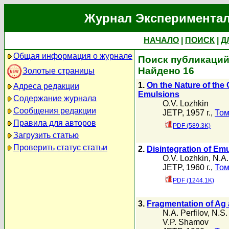
Журнал Экспериментал
НАЧАЛО
|
ПОИСК
|
Д
Общая информация о журнале
Поиск публикаций 
Найдено 16
Золотые страницы
1.
On the Nature of the 
Адреса редакции
Emulsions
Содержание журнала
O.V. Lozhkin
Сообщения редакции
JETP, 1957 г.,
Том
Правила для авторов
PDF (589.3K)
Загрузить статью
Проверить статус статьи
2.
Disintegration of Em
O.V. Lozhkin
,
N.A.
JETP, 1960 г.,
Том
PDF (1244.1K)
3.
Fragmentation of Ag 
N.A. Perfilov
,
N.S.
V.P. Shamov