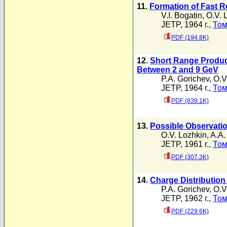
11.
Formation of Fast R
V.I. Bogatin
,
O.V. 
JETP, 1964 г.,
Том
PDF (194.8K)
12.
Short Range Product
Between 2 and 9 GeV
P.A. Gorichev
,
O.V
JETP, 1964 г.,
Том
PDF (839.1K)
13.
Possible Observatio
O.V. Lozhkin
,
A.A.
JETP, 1961 г.,
Том
PDF (307.3K)
14.
Charge Distribution
P.A. Gorichev
,
O.V
JETP, 1962 г.,
Том
PDF (229.6K)