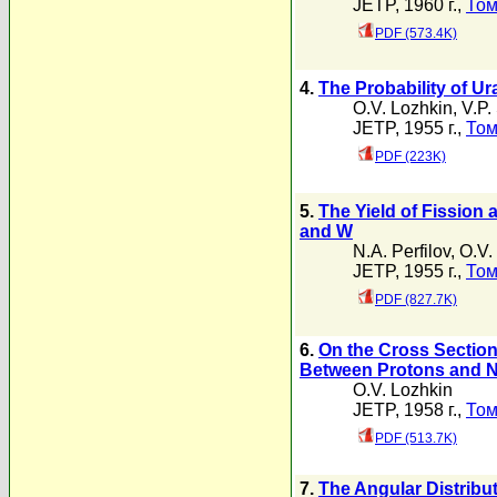
JETP, 1960 г.,
Том
PDF (573.4K)
4.
The Probability of Ur
O.V. Lozhkin
,
V.P
JETP, 1955 г.,
Том
PDF (223K)
5.
The Yield of Fission
and W
N.A. Perfilov
,
O.V.
JETP, 1955 г.,
Том
PDF (827.7K)
6.
On the Cross Section 
Between Protons and N
O.V. Lozhkin
JETP, 1958 г.,
Том
PDF (513.7K)
7.
The Angular Distribu