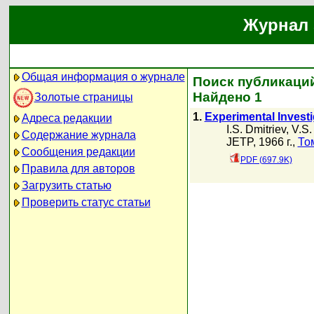
Журнал 
Общая информация о журнале
Поиск публикаций 
Найдено 1
Золотые страницы
1.
Experimental Investi
Адреса редакции
I.S. Dmitriev
,
V.S.
Содержание журнала
JETP, 1966 г.,
То
Сообщения редакции
PDF (697.9K)
Правила для авторов
Загрузить статью
Проверить статус статьи