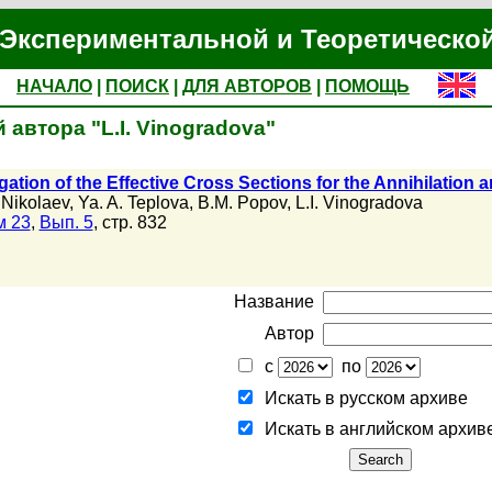
Экспериментальной и Теоретическо
НАЧАЛО
|
ПОИСК
|
ДЛЯ АВТОРОВ
|
ПОМОЩЬ
автора "L.I. Vinogradova"
gation of the Effective Cross Sections for the Annihilation 
 Nikolaev
,
Ya. A. Teplova
,
B.M. Popov
,
L.I. Vinogradova
м 23
,
Вып. 5
, стр. 832
Название
Автор
с
по
Искать в русском архиве
Искать в английском архив