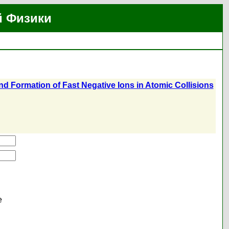
й Физики
and Formation of Fast Negative Ions in Atomic Collisions
е