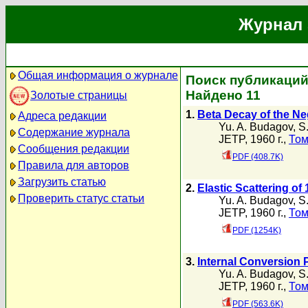
Журнал 
Общая информация о журнале
Поиск публикаций 
Найдено 11
Золотые страницы
1.
Beta Decay of the N
Адреса редакции
Yu. A. Budagov
,
S.
Содержание журнала
JETP, 1960 г.,
Том
Сообщения редакции
PDF (408.7K)
Правила для авторов
Загрузить статью
2.
Elastic Scattering o
Проверить статус статьи
Yu. A. Budagov
,
S.
JETP, 1960 г.,
Том
PDF (1254K)
3.
Internal Conversion 
Yu. A. Budagov
,
S.
JETP, 1960 г.,
Том
PDF (563.6K)