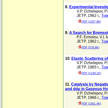
8.
Experimental Investig
V.P. Dzhelepov
,
P.
JETP, 1962 г.,
Том
PDF (1357.9K)
9.
A Search for Bremsst
P.F. Ermolov
,
V.I.
JETP, 1962 г.,
Том
PDF (378.9K)
10.
Elastic Scattering 
V.P. Dzhelepov
,
P.
JETP, 1965 г.,
Том
PDF (1238.1K)
11.
Catalysis by Negati
and ddμ in Gaseous H
V.P. Dzhelepov
,
P.
JETP, 1966 г.,
Том
PDF (1561.4K)