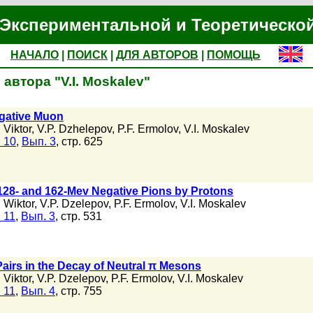
Экспериментальной и Теоретическо
НАЧАЛО
|
ПОИСК
|
ДЛЯ АВТОРОВ
|
ПОМОЩЬ
автора "V.I. Moskalev"
egative Muon
 Viktor
,
V.P. Dzhelepov
,
P.F. Ermolov
,
V.I. Moskalev
 10
,
Вып. 3
, стр. 625
f 128- and 162-Mev Negative Pions by Protons
 Wiktor
,
V.P. Dzelepov
,
P.F. Ermolov
,
V.I. Moskalev
 11
,
Вып. 3
, стр. 531
Pairs in the Decay of Neutral π Mesons
 Viktor
,
V.P. Dzelepov
,
P.F. Ermolov
,
V.I. Moskalev
 11
,
Вып. 4
, стр. 755