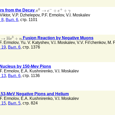
irs from the Decay
Viktor
,
V.P. Dzhelepov
,
P.F. Ermolov
,
V.I. Moskalev
 8
,
Вып. 6
, стр. 1101
Fusion Reaction by Negative Muons
F. Ermolov
,
Yu. V. Katyshev
,
V.I. Moskalev
,
V.V. Fil'chenkov
,
M. F
 19
,
Вып. 6
, стр. 1376
Nucleus by 150-Mev Pions
.F. Ermolov
,
E.A. Kushnirenko
,
V.I. Moskalev
 13
,
Вып. 6
, стр. 1136
 153-MeV Negative Pions and Helium
.F. Ermolov
,
E.A. Kushnirenko
,
V.I. Moskalev
 15
,
Вып. 5
, стр. 824