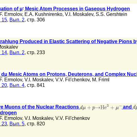
-
ation of μ
Mesic Atom Processes in Gaseous Hydrogen
F. Ermolov
,
E.A. Kushnirenko
,
V.I. Moskalev
,
S.S. Gershtein
 15
,
Вып. 2
, стр. 306
rahlung Produced in Elastic Scattering of Negative Pions 
 Moskalev
 14
,
Вып. 2
, стр. 233
of dμ Mesic Atoms on Protons, Deuterons, and Complex Nucl
F. Ermolov
,
V.I. Moskalev
,
V.V. Fil'chenkov
,
M. Friml
 20
,
Вып. 4
, стр. 841
ve Muons of the Nuclear Reactions
and
ydrogen
F. Ermolov
,
V.I. Moskalev
,
V.V. Fil'chenkov
 23
,
Вып. 5
, стр. 820