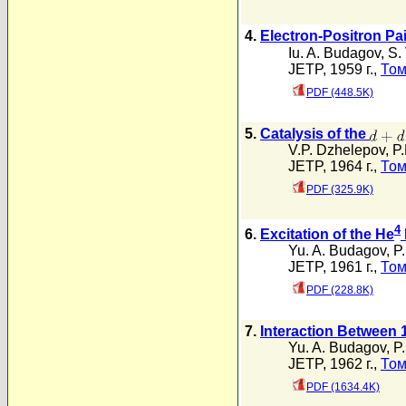
4.
Electron-Positron Pa
Iu. A. Budagov
,
S. 
JETP, 1959 г.,
Том
PDF (448.5K)
5.
Catalysis of the
V.P. Dzhelepov
,
P.
JETP, 1964 г.,
Том
PDF (325.9K)
4
6.
Excitation of the He
Yu. A. Budagov
,
P
JETP, 1961 г.,
Том
PDF (228.8K)
7.
Interaction Between
Yu. A. Budagov
,
P
JETP, 1962 г.,
Том
PDF (1634.4K)