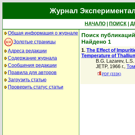
Журнал Экспериментал
НАЧАЛО
|
ПОИСК
|
Д
Общая информация о журнале
Поиск публикаций 
Найдено 1
Золотые страницы
1.
The Effect of Impuri
Адреса редакции
Temperature of Thallium.
Содержание журнала
B.G. Lazarev
,
L.S.
Сообщения редакции
JETP, 1966 г.,
Том
Правила для авторов
PDF (333K)
Загрузить статью
Проверить статус статьи