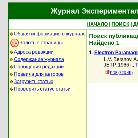
Журнал Экспериментал
НАЧАЛО
|
ПОИСК
|
Д
Общая информация о журнале
Поиск публикаци
Найдено 1
Золотые страницы
Адреса редакции
1.
Electron Paramagn
L.V. Bershov
,
A.
Содержание журнала
JETP, 1966 г.,
Т
Сообщения редакции
PDF (323.4K)
Правила для авторов
Загрузить статью
Проверить статус статьи