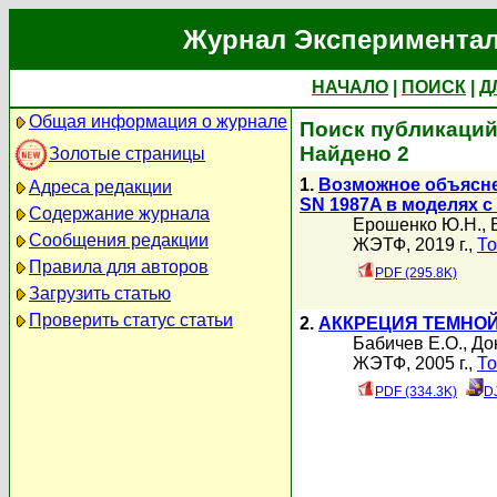
Журнал Экспериментал
НАЧАЛО
|
ПОИСК
|
Д
Общая информация о журнале
Поиск публикаций
Найдено 2
Золотые страницы
1.
Возможное объясне
Адреса редакции
SN 1987A в моделях 
Содержание журнала
Ерошенко Ю.Н.
,
Сообщения редакции
ЖЭТФ, 2019 г.,
То
Правила для авторов
PDF (295.8K)
Загрузить статью
Проверить статус статьи
2.
АККРЕЦИЯ ТЕМНОЙ
Бабичев Е.О.
,
До
ЖЭТФ, 2005 г.,
То
PDF (334.3K)
D