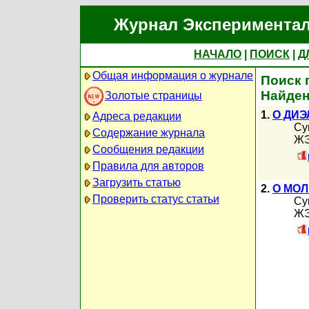
Журнал Экспериментал
НАЧАЛО
|
ПОИСК
|
Д
Общая информация о журнале
Поиск 
Найден
Золотые страницы
1.
О ДИ
Адреса редакции
Су
Содержание журнала
ЖЭ
Сообщения редакции
Правила для авторов
Загрузить статью
2.
О МОЛ
Проверить статус статьи
Су
ЖЭ