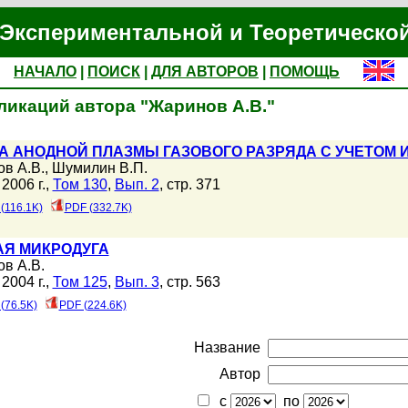
Экспериментальной и Теоретическо
НАЧАЛО
|
ПОИСК
|
ДЛЯ АВТОРОВ
|
ПОМОЩЬ
ликаций автора "Жаринов А.В."
А АНОДНОЙ ПЛАЗМЫ ГАЗОВОГО РАЗРЯДА С УЧЕТОМ
в А.В.
,
Шумилин В.П.
2006 г.,
Том 130
,
Вып. 2
, стр. 371
(116.1K)
PDF (332.7K)
АЯ МИКРОДУГА
в А.В.
2004 г.,
Том 125
,
Вып. 3
, стр. 563
(76.5K)
PDF (224.6K)
Название
Автор
с
по