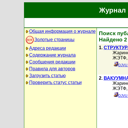
Журнал 
Общая информация о журнале
Поиск пуб
Найдено 2
Золотые страницы
1.
СТРУКТУР
Адреса редакции
Жарино
Содержание журнала
ЖЭТФ, 
Сообщения редакции
DJVU 
Правила для авторов
Загрузить статью
2.
ВАКУУМН
Проверить статус статьи
Жарино
ЖЭТФ, 
DJVU 