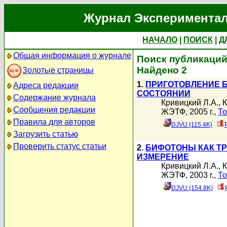
Журнал Экспериментал
НАЧАЛО
|
ПОИСК
|
Д
Общая информация о журнале
Поиск публикаций
Найдено 2
Золотые страницы
1.
ПРИГОТОВЛЕНИЕ 
Адреса редакции
СОСТОЯНИИ
Содержание журнала
Кривицкий Л.А.
,
К
Сообщения редакции
ЖЭТФ, 2005 г.,
То
Правила для авторов
DJVU (115.4K)
Загрузить статью
Проверить статус статьи
2.
БИФОТОНЫ КАК Т
ИЗМЕРЕНИЕ
Кривицкий Л.А.
,
К
ЖЭТФ, 2003 г.,
То
DJVU (154.8K)