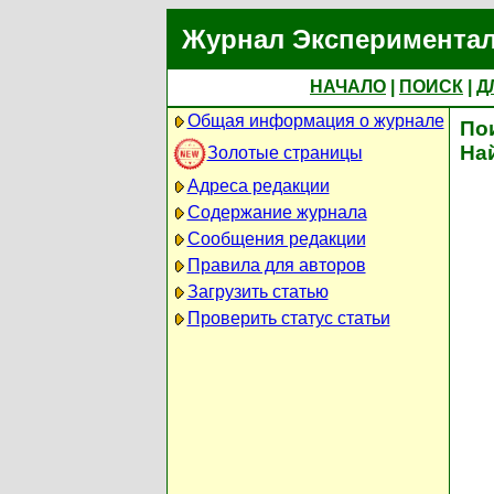
Журнал Экспериментал
НАЧАЛО
|
ПОИСК
|
Д
Общая информация о журнале
По
На
Золотые страницы
Адреса редакции
Содержание журнала
Сообщения редакции
Правила для авторов
Загрузить статью
Проверить статус статьи