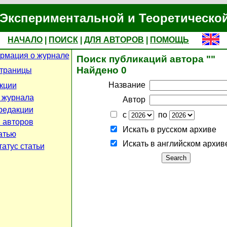
Экспериментальной и Теоретическо
НАЧАЛО
|
ПОИСК
|
ДЛЯ АВТОРОВ
|
ПОМОЩЬ
рмация о журнале
Поиск публикаций автора ""
Найдено 0
страницы
Название
кции
 журнала
Автор
редакции
с
по
 авторов
Искать в русском архиве
атью
Искать в английском архив
атус статьи