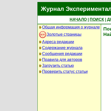
Журнал Экспериментал
НАЧАЛО
|
ПОИСК
|
Д
Общая информация о журнале
По
На
Золотые страницы
Адреса редакции
Содержание журнала
Сообщения редакции
Правила для авторов
Загрузить статью
Проверить статус статьи