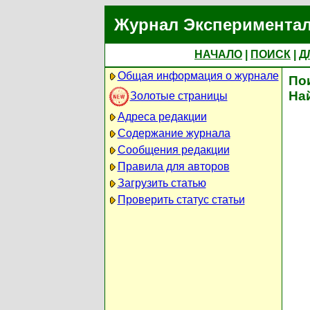
Журнал Экспериментал
НАЧАЛО
|
ПОИСК
|
Д
Общая информация о журнале
По
На
Золотые страницы
Адреса редакции
Содержание журнала
Сообщения редакции
Правила для авторов
Загрузить статью
Проверить статус статьи