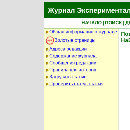
Журнал Экспериментал
НАЧАЛО
|
ПОИСК
|
Д
Общая информация о журнале
По
На
Золотые страницы
Адреса редакции
Содержание журнала
Сообщения редакции
Правила для авторов
Загрузить статью
Проверить статус статьи